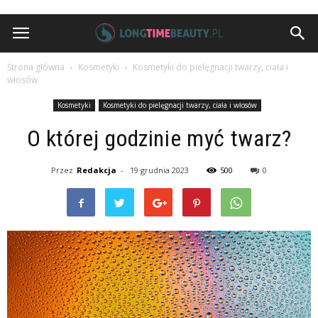
Strona główna
Kosmetyki
Kosmetyki do pielęgnacji twarzy, ciała i
włosów
Kosmetyki
Kosmetyki do pielęgnacji twarzy, ciała i włosów
O której godzinie myć twarz?
Przez
Redakcja
-
19 grudnia 2023
500
0