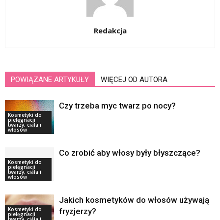
Redakcja
POWIĄZANE ARTYKUŁY
WIĘCEJ OD AUTORA
Czy trzeba myc twarz po nocy?
Kosmetyki do
pielęgnacji
twarzy, ciała i
włosów
Co zrobić aby włosy były błyszczące?
Kosmetyki do
pielęgnacji
twarzy, ciała i
włosów
Jakich kosmetyków do włosów używają
Kosmetyki do
fryzjerzy?
pielęgnacji
twarzy, ciała i