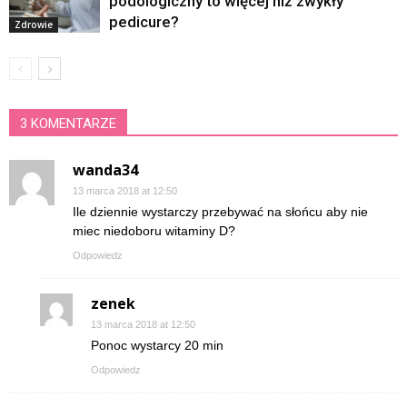
podologiczny to więcej niż zwykły
pedicure?
Zdrowie
3 KOMENTARZE
wanda34
13 marca 2018 at 12:50
Ile dziennie wystarczy przebywać na słońcu aby nie
miec niedoboru witaminy D?
Odpowiedz
zenek
13 marca 2018 at 12:50
Ponoc wystarcy 20 min
Odpowiedz