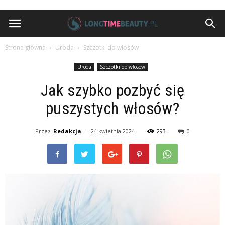
Strona główna
Uroda
Szczotki do włosów
Uroda
Szczotki do włosów
Jak szybko pozbyć się
puszystych włosów?
Przez
Redakcja
-
24 kwietnia 2024
293
0