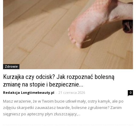
Zdrowie
Kurzajka czy odcisk? Jak rozpoznać bolesną
zmianę na stopie i bezpiecznie...
Redakcja Longtimebeauty.pl
-
21 czerwca 2026
0
Masz wrażenie, że w Twoim bucie utkwił mały, ostry kamyk, ale po
zdjęciu skarpetki zauważasz twarde, bolesne zgrubienie? Zanim
sięgniesz po apteczny płyn złuszczający,...