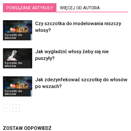
POWIĄZANE ARTYKUŁY
WIĘCEJ OD AUTORA
Czy szczotka do modelowania niszczy
włosy?
Szczotki do
włosów
Jak wygładzić włosy żeby się nie
puszyły?
Szczotki do
włosów
Jak zdezynfekować szczotkę do włosów
po wszach?
Szczotki do
włosów
ZOSTAW ODPOWIEDŹ