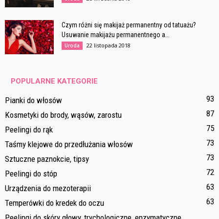
Czym różni się makijaż permanentny od tatuażu?
Usuwanie makijażu permanentnego a...
22 listopada 2018
Uroda
POPULARNE KATEGORIE
93
Pianki do włosów
87
Kosmetyki do brody, wąsów, zarostu
75
Peelingi do rąk
73
Taśmy klejowe do przedłużania włosów
73
Sztuczne paznokcie, tipsy
72
Peelingi do stóp
63
Urządzenia do mezoterapii
63
Temperówki do kredek do oczu
Peelingi do skóry głowy, trychologiczne, enzymatyczne,