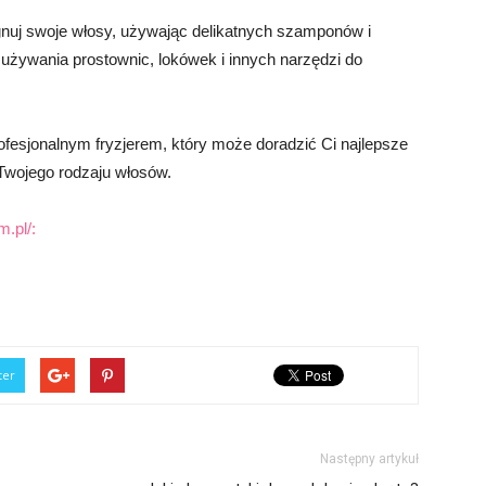
ęgnuj swoje włosy, używając delikatnych szamponów i
używania prostownic, lokówek i innych narzędzi do
rofesjonalnym fryzjerem, który może doradzić Ci najlepsze
a Twojego rodzaju włosów.
m.pl/:
ter
Następny artykuł