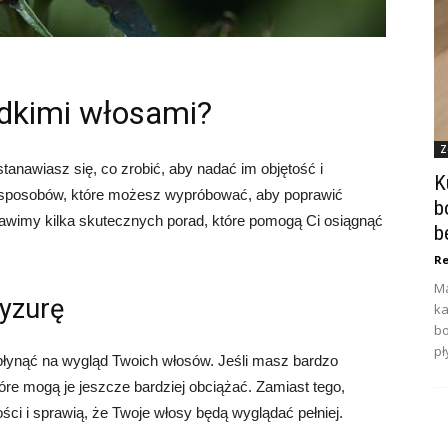
adkimi włosami?
Z
anawiasz się, co zrobić, aby nadać im objętość i
K
ele sposobów, które możesz wypróbować, aby poprawić
b
awimy kilka skutecznych porad, które pomogą Ci osiągnąć
b
Re
Ma
ryzurę
ka
bo
pł
łynąć na wygląd Twoich włosów. Jeśli masz bardzo
które mogą je jeszcze bardziej obciążać. Zamiast tego,
ości i sprawią, że Twoje włosy będą wyglądać pełniej.