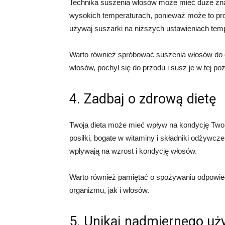
Technika suszenia włosów może mieć duże znac
wysokich temperaturach, ponieważ może to prow
używaj suszarki na niższych ustawieniach temp
Warto również spróbować suszenia włosów do 
włosów, pochyl się do przodu i susz je w tej poz
4. Zadbaj o zdrową dietę
Twoja dieta może mieć wpływ na kondycję Two
posiłki, bogate w witaminy i składniki odżywcz
wpływają na wzrost i kondycję włosów.
Warto również pamiętać o spożywaniu odpowied
organizmu, jak i włosów.
5. Unikaj nadmiernego uż