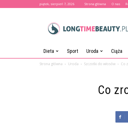
piątek, sierpień 7, 2026
Strona główna
O nas
R
longtimebeauty.pl
Dieta
Sport
Uroda
Ciąża
Strona główna
Uroda
Szczotki do włosów
Co z
Co zr