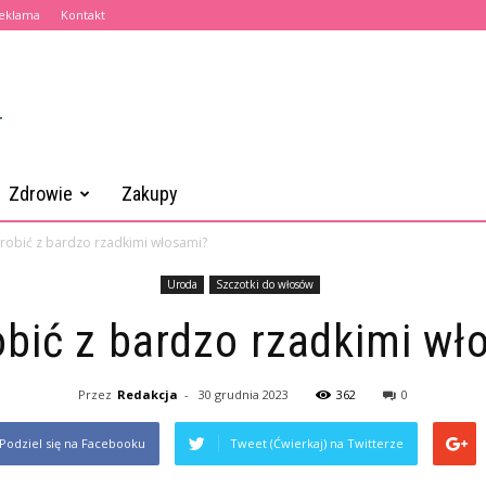
eklama
Kontakt
Zdrowie
Zakupy
robić z bardzo rzadkimi włosami?
Uroda
Szczotki do włosów
obić z bardzo rzadkimi wł
Przez
Redakcja
-
30 grudnia 2023
362
0
Podziel się na Facebooku
Tweet (Ćwierkaj) na Twitterze