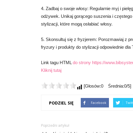
4. Zadbaj o swoje włosy: Regularnie myj i piel
odżywek. Unikaj gorącego suszenia i częstego 
stylizacji, które mogą osłabiać włosy.
5. Skonsultuj się z fryzjerem: Porozmawiaj z p
fryzury i produkty do stylizacji odpowiednie dl
Link tagu HTML
do strony https://www.bibsyste
Kliknij tutaj
[Głosów:0 Średnia:0/5]
PODZIEL SIĘ
Facebook
Twit
Poprzedni artykuł