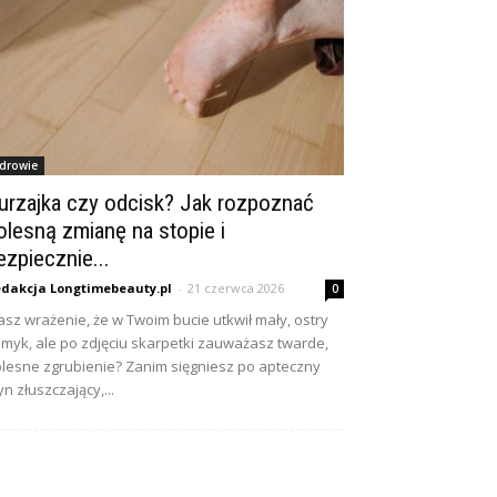
drowie
urzajka czy odcisk? Jak rozpoznać
olesną zmianę na stopie i
ezpiecznie...
dakcja Longtimebeauty.pl
-
21 czerwca 2026
0
sz wrażenie, że w Twoim bucie utkwił mały, ostry
myk, ale po zdjęciu skarpetki zauważasz twarde,
lesne zgrubienie? Zanim sięgniesz po apteczny
yn złuszczający,...