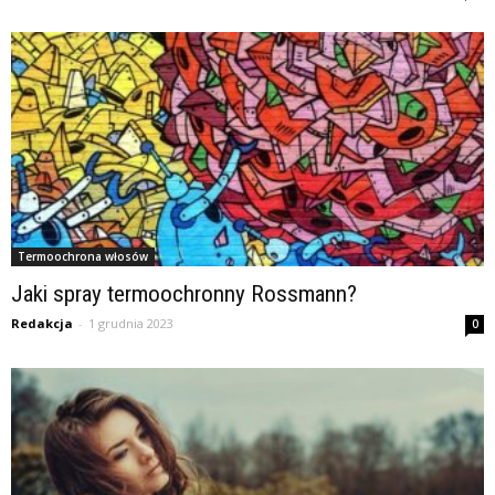
Termoochrona włosów
Jaki spray termoochronny Rossmann?
Redakcja
-
1 grudnia 2023
0