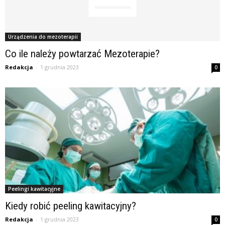
Urządzenia do mezoterapii
Co ile należy powtarzać Mezoterapie?
Redakcja
-
1 grudnia 2023
0
Peelingi kawitacyjne
Kiedy robić peeling kawitacyjny?
Redakcja
-
1 grudnia 2023
0