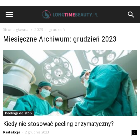
Strona główna
2023
grudzień
Miesięczne Archiwum: grudzień 2023
Peelingi do stóp
Kiedy nie stosować peeling enzymatyczny?
Redakcja
-
2 grudnia 2023
0