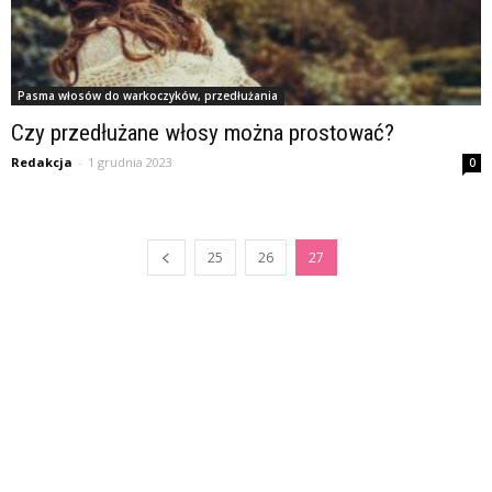
Pasma włosów do warkoczyków, przedłużania
Czy przedłużane włosy można prostować?
Redakcja
-
1 grudnia 2023
0
25
26
27